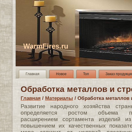
WarmFires.ru
Главная
Новое
Топ
Заказ продукци
Обработка металлов и ст
Главная
/
Материалы
/ Обработка металлов 
Развитие народного хозяйства стра
опреде­ляется ростом объема пр
расширением сортамен­та изделий и
повышением их качественных по­казат