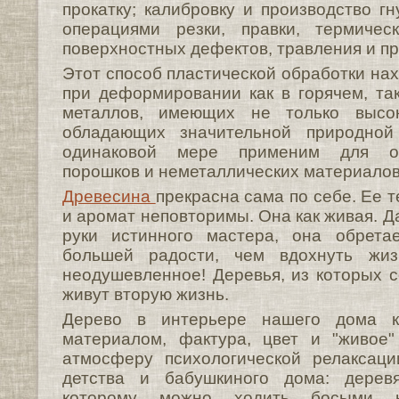
про­катку; калибровку и производство г
опе­рациями резки, правки, термичес
поверхно­стных дефектов, травления и пр
Этот способ пластической обработки на
при деформировании как в горячем, та
металлов, имеющих не только высо
обладаю­щих значительной природной
одинаковой мере применим для об
порошков и неметалли­ческих материалов 
Древесина
прекрасна сама по себе. Ее те
и аромат неповторимы. Она как живая. Да
руки истинного мастера, она обре­та
большей радости, чем вдохнуть жиз
неодушевленное! Деревья, из которых с
живут вторую жизнь.
Дерево в интерьере нашего дома к
материалом, фактура, цвет и "живое"
атмосферу психологической релаксаци
детства и бабушкиного дома: дере
которому можно ходить босыми но