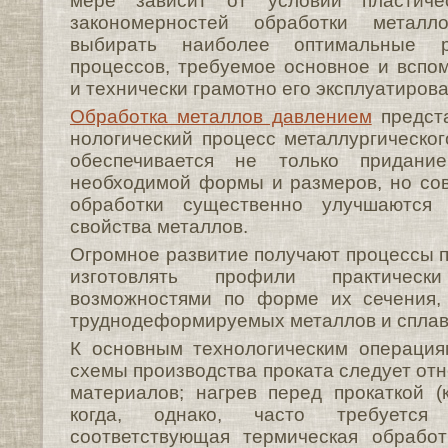
мере зависит от условий пластиче
закономерностей обработки металл
выбирать наиболее оптимальные р
процессов, требуемое основное и вспо
и тех­нически грамотно его эксплуатирова
Обработка металлов давлением
предста
нологический процесс металлургическог
обеспечивается не только придани
необходимой формы и размеров, но со
обработки сущест­венно улучшаются
свойства металлов.
Огромное развитие получают процессы 
изготовлять профили практичес
возможностями по форме их сечения,
труднодеформируемых металлов и сплав
К основным технологиче­ским операция
схемы производства проката следует отне
материалов; нагрев перед прокаткой (к
когда, однако, часто требуетс
соответствующая термическая обработ