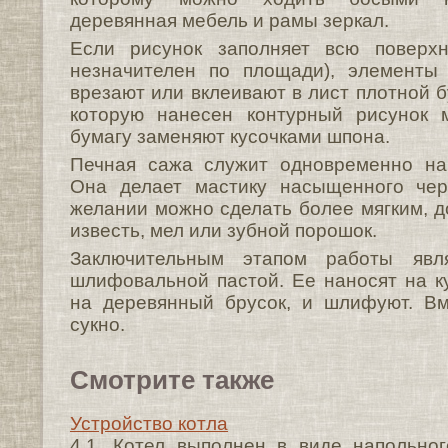
деревянная мебель и рамы зеркал.
Если рисунок заполняет всю поверх
незначителен по площади), элементы
врезают или вклеивают в лист плотной бу
которую нанесен контурный рисунок м
бумагу заменяют кусочками шпона.
Печная сажа служит одновременно на
Она делает мастику насыщенного чер
желании можно сделать более мяг­ким, 
известь, мел или зуб­ной порошок.
Заключительным этапом работы явл
шлифовальной пастой. Ее наносят на к
на деревянный брусок, и шлифуют. Вм
сукно.
Смотрите также
Устройство котла
4.1. Котел выполнен в виде напольно