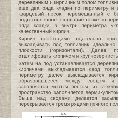
деревянным и кирпичным полом топливн
еще два ряда кладки по периметру и 
кварцевый песок, перемешанный с б
подготовленное основание также по пер
ряда кладки, а внутрь периметра ук
качественный кирпич.
Кирпич необходимо тщательно при
выкладывать под топливник идеально
плоскости (горизонтали). Далее 
отшлифовать кирпичом и крупнозернист
Затем на под устанавливается деревя
кирпичами выкладывается свод топл
периметру далее выкладывается кирп
образовавшееся между сводом и
заполняется мытым песком со стекло
пространство заполняется вермикулито
Выше над сводами делается засып
перекрывается тремя рядами печного пол