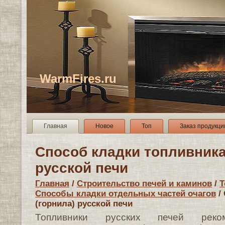
WarmFires.ru
Главная
Новое
Топ
Заказ продукци
Способ кладки топливника
русской печи
Главная
/
Строительство печей и каминов
/
Т
Способы кладки отдельных частей очагов
/
(горнила) русской печи
Топливники русских печей реком