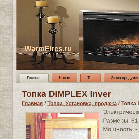
WarmFires.ru
Главная
Новое
Топ
Заказ продукци
Топка DIMPLЕX Inver
Главная
/
Топки. Установка, продажа
/ Топка 
Электрическ
Размеры: 61.
Мощность: -