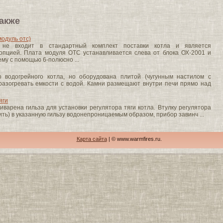
акже
модуль отс)
не входит в стандартный комплект поставки котла и является
опцией. Плата модуля ОТС устанавливается слева от блока ОХ-2001 и
ему с помощью 6-полюсно ...
 водогрейного котла, но оборудована плитой (чугунным настилом с
разогревать емкости с водой. Камни размещают внутри печи прямо над
яги
иварена гильза для установки регулятора тяги котла. Втулку регулятора
ть) в указанную гильзу водонепроницаемым образом, прибор завинч ...
Карта сайта
| © www.warmfires.ru.