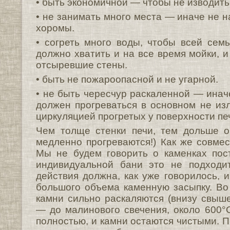
• быть экономичной — чтобы не изводить
• не занимать много места — иначе не н
хоромы.
• согреть много воды, чтобы всей семь
должно хватить и на все время мойки, 
отсыревшие стены.
• быть не пожароопасной и не угарной.
• не быть чересчур раскаленной — инач
должен прогреваться в основном не из
циркуляцией прогретых у поверхности пе
Чем толще стенки печи, тем дольше о
медленно прогреваются!) Как же совмес
Мы не будем говорить о каменках пос
индивидуальной бани это не подходит
действия должна, как уже говорилось, 
большого объема каменную засыпку. Во
камни сильно раскаляются (внизу свыше
— до малинового свечения, около 600°С
полностью, и камни остаются чистыми. П