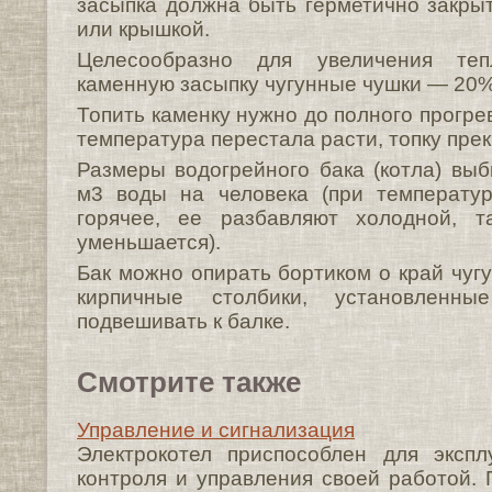
засыпка должна быть герметично закры
или крышкой.
Целесообразно для увеличения теп
каменную засыпку чугунные чушки — 20%
Топить каменку нужно до полного прогрев
температура перестала расти, топку пре
Размеры водогрейного бака (котла) выб
м3 воды на человека (при температу
горячее, ее разбавляют холодной, т
уменьшается).
Бак можно опирать бортиком о край чугу
кирпичные столбики, установленн
подвешивать к балке.
Смотрите также
Управление и сигнализация
Электрокотел приспособлен для экспл
контроля и управления своей работой. 