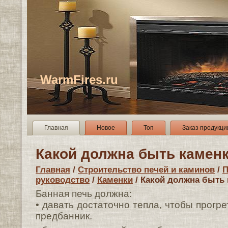
WarmFires.ru
Главная
Новое
Топ
Заказ продукци
Какой должна быть камен
Главная
/
Строительство печей и каминов
/
П
руководство
/
Каменки
/ Какой должна быть
Банная печь должна:
• давать достаточно тепла, чтобы прогре
предбанник.