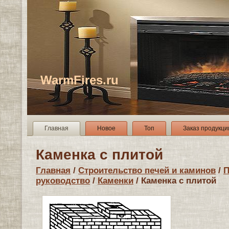
WarmFires.ru
Главная
Новое
Топ
Заказ продукци
Каменка с плитой
Главная
/
Строительство печей и каминов
/
П
руководство
/
Каменки
/ Каменка с плитой