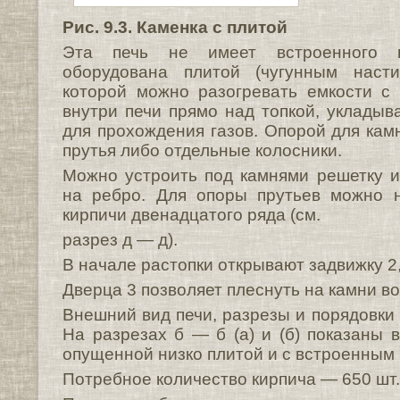
Рис. 9.3. Каменка с плитой
Эта печь не имеет встроенного в
оборудована плитой (чугунным наст
которой можно разогревать емкости с
внутри печи прямо над топкой, укладыв
для прохождения газов. Опорой для кам
прутья либо отдельные колосники.
Можно устроить под камнями решетку и
на ребро. Для опоры прутьев можно н
кирпичи двенадцатого ряда (см.
разрез д — д).
В начале растопки открывают задвижку 2,
Дверца 3 позволяет плеснуть на камни во
Внешний вид печи, разрезы и порядовки п
На разрезах б — б (а) и (б) показаны 
опущенной низко плитой и с встроенным
Потребное количество кирпича — 650 шт.