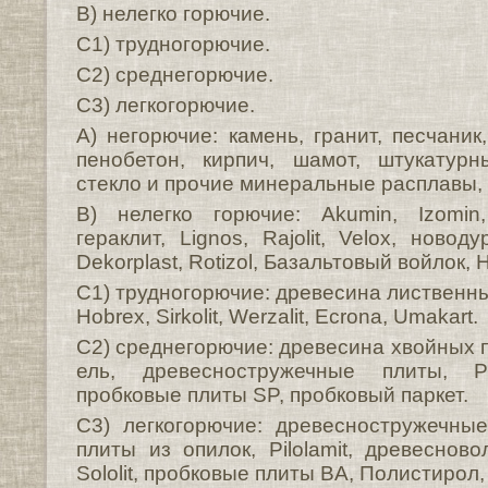
B) нелегко горючие.
C1) трудногорючие.
C2) среднегорючие.
C3) легкогорючие.
A) негорючие: камень, гранит, песчаник
пенобетон, кирпич, шамот, штукатур
стекло и прочие минеральные расплавы,
B) нелегко горючие: Akumin, Izomin
гераклит, Lignos, Rajolit, Velox, новоду
Dekorplast, Rotizol, Базальтовый войлок, 
C1) трудногорючие: древесина лиственных
Hobrex, Sirkolit, Werzalit, Ecrona, Umakart.
C2) среднегорючие: древесина хвойных п
ель, древесностружечные плиты, Pil
пробковые плиты SP, пробковый паркет.
C3) легкогорючие: древесностружечны
плиты из опилок, Pilolamit, древесново
Sololit, пробковые плиты BA, Полистирол