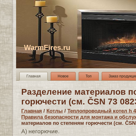
WarmFires.ru
Главная
Новое
Топ
Заказ продукци
Разделение материалов п
горючести (см. ČSN 73 0823
Главная
/
Котлы
/
Теплопроводный котел h 412
Правила безопасности для монтажа и обслу
материалов по степеням горючести (см. ČSN 
A) негорючие.