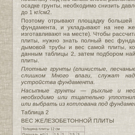
осадке грунты, необходимо снизить дав
до 1 кг/см2.
Поэтому отрывают площадку большей 
фундамента, и укладывают на нее же
изготавливают на месте). Чтобы рассчи
плиты, нужно знать полный вес фунда
дымовой трубы и вес самой плиты, к
данным таблицы 2, затем подбором на
плиты.
Плотные грунты (глинистые, песчаные
слишком Много влаги, служат над
устройства фундамента.
Насыпные грунты — рыхлые и неод
необходимо или тщательно уплотни
или выбрать из котлована под фундаме
Таблица 2
ВЕС ЖЕЛЕЗОБЕТОННОЙ ПЛИТЫ
Толщина плиты 12 см
Площадь, м2
1
1,5
2
2,5
3