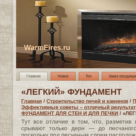
WarmFires.ru
Главная
Новое
Топ
Заказ продукци
«ЛЕГКИЙ» ФУНДАМЕНТ
Главная
/
Строительство печей и каминов
/
П
Эффективные советы – отличный результат
ФУНДАМЕНТ ДЛЯ СТЕН И ДЛЯ ПЕЧКИ
/ «ЛЕ
Тут все отличие в том, что, разметив
срывают только дерн — до песчаного
поскольку под песчаным слоем располож