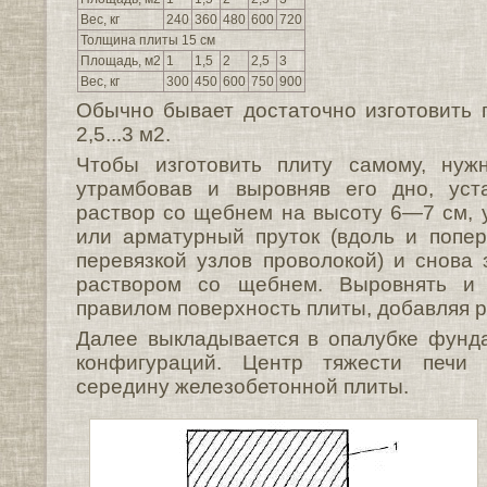
Вес, кг
240
360
480
600
720
Толщина плиты 15 см
Площадь, м2
1
1,5
2
2,5
3
Вес, кг
300
450
600
750
900
Обычно бывает достаточно изготовить
2,5...3 м2.
Чтобы изготовить плиту самому, нуж
утрамбовав и выровняв его дно, уста
раствор со щебнем на высоту 6—7 см, 
или арматурный пруток (вдоль и попе
перевязкой узлов проволокой) и снова
раствором со щебнем. Выровнять и
правилом поверхность плиты, добавляя р
Далее выкладывается в опалубке фунд
конфигураций. Центр тяжести печи
середину железобетонной плиты.