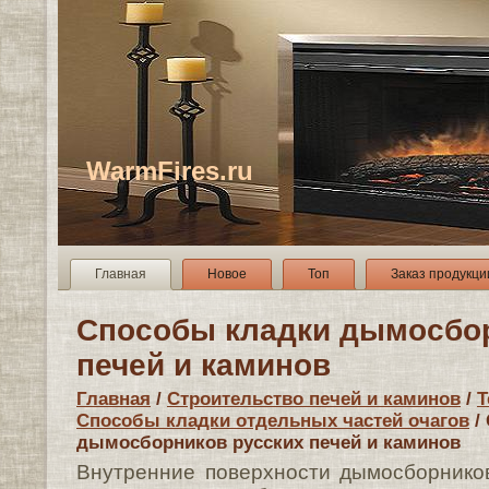
WarmFires.ru
Главная
Новое
Топ
Заказ продукци
Способы кладки дымосбор
печей и каминов
Главная
/
Строительство печей и каминов
/
Т
Способы кладки отдельных частей очагов
/
дымосборников русских печей и каминов
Внутренние поверхности дымосборник