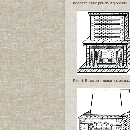
подражающие римским формам — 
Рис. 9. Вариант открытого деко