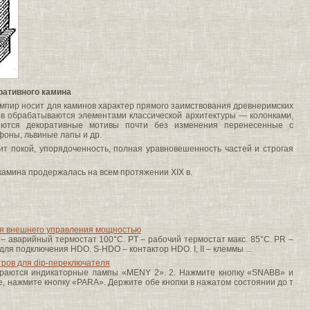
оративного камина
мпир носит для каминов характер прямого заимствования древнеримских
в обрабатываются элементами классической архитектуры — колонками,
ляются декоративные мотивы почти без изменения перенесенные с
фоны, львиные лапы и др.
ит покой, упорядоченность, полная уравновешенность частей и строгая
амина продержалась на всем протяжении XIX в.
ия внешнего управления мощностью
T – аварийный термостат 100°C. PT – рабочий термостат макс. 85°C. PR –
ля подключения HDO. S-HDO – контактор HDO. I, II – клеммы ...
ров для dip-переключателя
ораются индикаторные лампы «MENY 2». 2. Нажмите кнопку «SNABB» и
ее, нажмите кнопку «PARA». Держите обе кнопки в нажатом состоянии до т