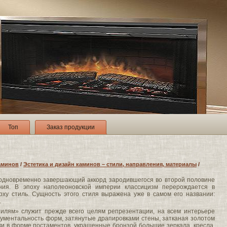
Топ
Заказ продукции
аминов
/
Эстетика и дизайн каминов – стили, направления, материалы
/
одновременно завершающий аккорд зародившегося во второй половине
ления. В эпоху наполеоновской империи классицизм перерождается в
ху стиль. Сущность этого стиля выражена уже в самом его названии:
.
тилям» служит прежде всего целям репрезентации, на всем интерьере
нументальность форм, затянутые драпировками стены, затканая золотом
ки в форме постаментов, украшенные бронзой большие зеркала, кресла,