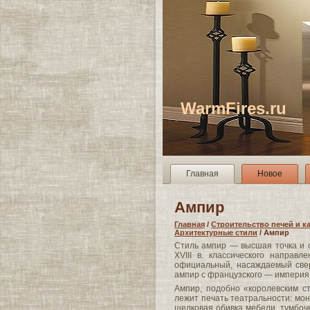
WarmFires.ru
Главная
Новое
Ампир
Главная
/
Строительство печей и к
Архитектурные стили
/ Ампир
Стиль ампир — высшая точка и 
XVIII в. классического направ
официальный, насаждаемый свер
ампир с французского — империя
Ампир, подобно «королевским с
лежит печать театральности: мо
шелковая обивка мебели, тумбоч