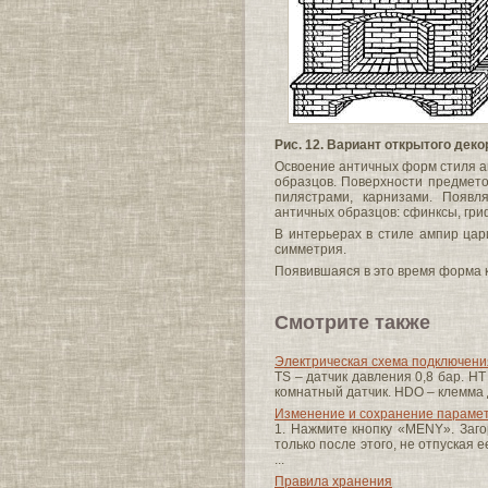
Рис. 12. Вариант открытого дек
Освоение античных форм стиля а
образцов. Поверхности предмето
пилястрами, карнизами. Появ
античных образцов: сфинксы, гри
В интерьерах в стиле ампир цар
симметрия.
Появившаяся в это время форма к
Смотрите также
Электрическая схема подключен
TS – датчик давления 0,8 бар. H
комнатный датчик. HDO – клемма д
Изменение и сохранение парамет
1. Нажмите кнопку «MENY». Заг
только после этого, не отпуская 
...
Правила хранения