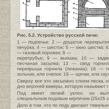
Рис. 5.2. Устройство русской печи:
1 — подпечье; 2 — дощатое перекрыти
печурка; 4 — шесток; 5 — окно шестка; 6
— газовый порожек; 8 —
перетрубъе; 9 — вьюшка; 10 — задв
песчаная засыпка; 13 — свод горни
перекрыша горнила (лежанка); 16 — 
зольник, или очелок; 19 — щечки, или ск
Сверху все это засыпано слоем песка, 
дно верхней камеры, которую называют г
Под имеет легкий уклон, он выл
специальным подовым кирпичом (25x25 с
Дело в том, что по поду двигают тяжелые