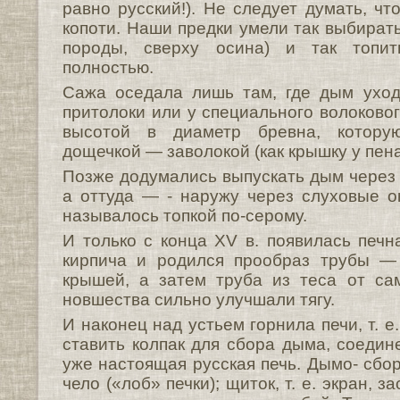
равно русский!). Не следует думать, чт
копоти. Наши предки умели так выбират
породы, сверху осина) и так топит
полностью.
Сажа оседала лишь там, где дым ухо
притолоки или у специального волоково
высотой в диаметр бревна, котору
дощечкой — заволокой (как крышку у пена
Позже додумались выпускать дым через 
а оттуда — - наружу через слуховые о
называлось топкой по-серому.
И только с конца XV в. появилась печн
кирпича и родился прообраз трубы —
крышей, а затем труба из теса от са
новшества сильно улучшали тягу.
И наконец над устьем горнила печи, т. е
ставить колпак для сбора дыма, соедин
уже настоящая русская печь. Дымо- сбо
чело («лоб» печки); щиток, т. е. экран, 