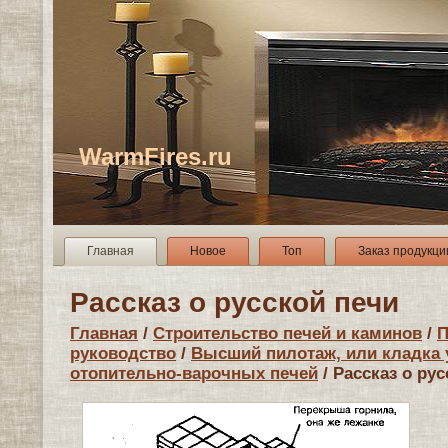
WarmFires.ru
Главная
Новое
Топ
Заказ продукци
Рассказ о русской печи
Главная
/
Строительство печей и каминов
/
П
руководство
/
Высший пилотаж, или кладка
отопительно-варочных печей
/ Рассказ о ру