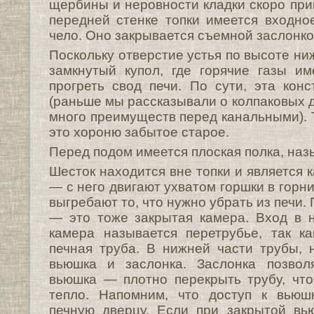
щербины и неровности кладки скоро при
передней стенке топки имеется входно
чело. Оно закрывается съемной заслонко
Поскольку отверстие устья по высоте ниж
замкнутый купол, где горячие газы и
прогреть свод печи. По сути, эта кон
(раньше мы рассказывали о колпаковых 
много преимуществ перед канальными). Т
это хороню забытое старое.
Перед подом имеется плоская полка, на
Шесток находится вне топки и является 
— с него двигают ухватом горшки в горни
выгребают то, что нужно убрать из печи.
— это тоже закрытая камера. Вход в 
камера называется перетрубье, так к
печная труба. В нижней части трубы, 
вьюшка и заслонка. Заслонка позволя
вьюшка — плотно перекрыть трубу, чт
тепло. Напомним, что доступ к вьюш
печную дверцу. Если при закрытой вь