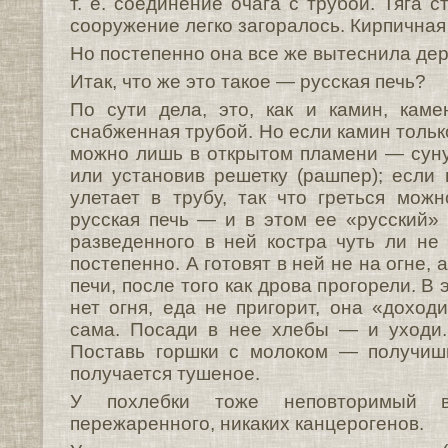
т. е. соединение очага с трубой. Тяга с
сооружение легко загоралось. Кирпичная
Но постепенно она все же вытеснила де
Итак, что же это такое — русская печь?
По сути дела, это, как и камин, каме
снабженная трубой. Но если камин только 
можно лишь в открытом пламени — сунув
или установив решетку (рашпер); если 
улетает в трубу, так что греться можн
русская печь — и в этом ее «русский»
разведенного в ней костра чуть ли не 
постепенно. А готовят в ней не на огне, 
печи, после того как дрова прогорели. В 
нет огня, еда не пригорит, она «доходи
сама. Посади в нее хлебы — и уходи
Поставь горшки с молоком — получиш
получается тушеное.
У похлебки тоже неповторимый вк
пережаренного, никаких канцерогенов.