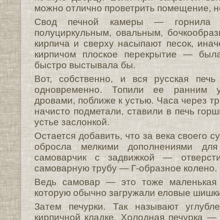
можно отлично проветрить помещение, н
Свод печной камеры — горнила
полуциркульным, овальным, бочкообра
кирпича и сверху насыпают песок, ин
кирпичом плоское перекрытие — был
быстро выстывала бы.
Вот, собственно, и вся русская печ
одновременно. Топили ее ранним у
дровами, поближе к устью. Часа через тр
начисто подметали, ставили в печь гор
устье заслонкой.
Остается добавить, что за века своего с
обросла мелкими дополнениями для
самоварчик с задвижкой — отверсти
самоварную трубу — Г-образное колено.
Ведь самовар — это тоже маленькая 
которую обычно загружали еловые шишки.
Затем печурки. Так называют углубл
кирпичной кладке. Холодная печурка — 