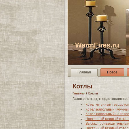
WarmFires.ru
Главная
Новое
Котлы
Главная
/ Котлы
Газовые котлы, твердотопливные 
Котел чугунный твердотоп
Котел напольный чугунны
Котел напольный на газо
Настенный газовый котел 
Высокопроизводительный 
Настенный газовый котел 