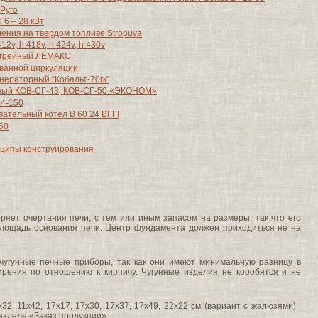
Pyro
 6 – 28 кВт
ения на твердом топливе Stropuva
2v, h 418v, h 424v, h 430v
огрейный ЛЕМАКС
ванной циркуляции
нераторный “Кобальт-70гк”
овый КОВ-СГ-43; КОВ-СГ-50 «ЭКОНОМ»
14-150
ательный котел B 60 24 BFFI
50
нципы конструирования
яет очертания печи, с тем или иным запасом на размеры, так что его
лощадь основания печи. Центр фундамента должен приходиться не на
чугунные печные приборы, так как они имеют минимальную разницу в
рения по отношению к кирпичу. Чугунные изделия не коробятся и не
1x32, 11x42, 17x17, 17x30, 17x37, 17x49, 22x22 см (вариант с жалюзями)
азделе «Заказ продукции» ...