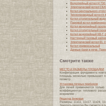
Водогрейный котел H 730 
Электрический котел СКАТ
Котел центрального отопл
Теплопроводный котел h 41
Котел отопительный вод
Паровой котел комбиниро
Котел водогрейный газоге
Котел отопительный газ
Котел водогрейный КВ-Г-
Настенный газовый нагрев
Электрический котел EL 1
Котел универсальный
Дачные бани и печи. При
Смотрите также
МЕСТО И РАЗМЕРЫ ПЛОЩАДКИ
Конфигурация фундамента повтор
площадь несколько превышает п
геометр ...
Установка печных приборов
Для печей применяются только 
коэффициентах теплового расши
искривляю ...
Решетка бежевая
Размеры: 11x11, 11x17, 11x24, 1
Заказать решотку Вы сможете в р