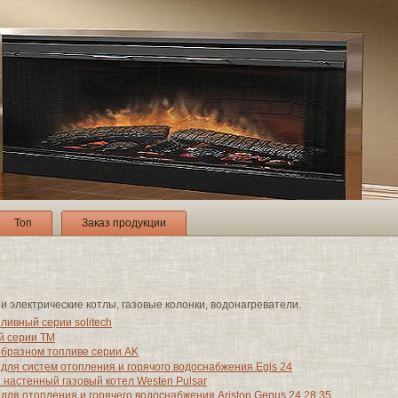
Топ
Заказ продукции
и электрические котлы, газовые колонки, водонагреватели.
ливный серии solitech
й серии ТМ
образном топливе серии AK
для систем отопления и горячого водоснабжения Egis 24
настенный газовый котел Westen Pulsar
для отопления и горячего водоснабжения Ariston Genus 24 28 35