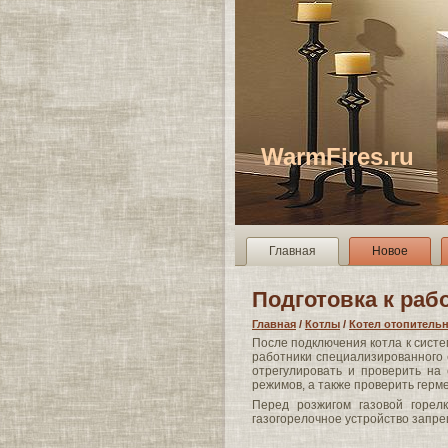
WarmFires.ru
Главная
Новое
Подготовка к раб
Главная
/
Котлы
/
Котел отопител
После подключения котла к сист
работники специализированного 
отрегулировать и проверить на
режимов, а также проверить герме
Перед розжигом газовой горелк
газогорелочное устройство запре