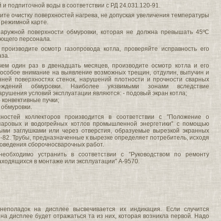
й и подпиточной воды в соответствии с РД 24.031.120-91.
ите очистку поверхностей нагрева, не допуская увеличения температуры
 режимной карте.
наружной поверхности обмуровки, которая не должна превышать 45ºС
ающего персонала.
 производите осмотр газопровода котла, проверяйте исправность его
аза.
чем один раз в двенадцать месяцев, производите осмотр котла и его
особое внимание на выявление возможных трещин, отдулин, выпучин и
нней поверхностях стенок, нарушений плотности и прочности сварных
еждений обмуровки. Наиболее уязвимыми зонами вследствие
арушения условий эксплуатации являются: - подовый экран котла;
- конвективные пучки;
 обмуровки.
хностей коллекторов производится в соответствии с ″Положение о
паровых и водогрейных котлов промышленной энергетики″ с помощью
ми заглушками или через отверстия, образуемые вырезкой экранных
5-82. Трубы, предназначенные к вырезке определяет потребитель, исходя
роведения сборочносварочных работ.
еобходимо устранить в соответствии с ″Руководством по ремонту
аходящихся в монтаже или эксплуатации″ А-9570.
неполадок на дисплее высвечивается их индикация. Если случится
 на дисплее будет отражаться та из них, которая возникла первой. Надо