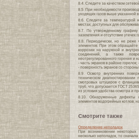
8.4. Следите за качеством сетево
8.5. При необходимости производ
уходящих газов выше указанной в
8.6. Следите за температурой 
местах, доступных для обслужив
8.7. По утвержденному графику
заземления и отсутствие утечек г
8.8. Периодически, но не реже 
элементов. При этом обращайте 
коррозии на наружной и внутре
соединений, а также повр
неотрегулированного горения и н
- часть экранов в районе горелок; 
- поверхность экранов со стороны
8.9. Осмотр внутренних повер
техническом диагностировании 
смотровых штуцеров с фланцевы
труб, что допускается ГОСТ 2536
из условия удобства осмотра и п
8.10. Обнаруженные дефекты н
элементов водогрейных котлов, н
Смотрите также
Определение неполадок
При возникновении некоторых 
несколько неполадок, то сначала