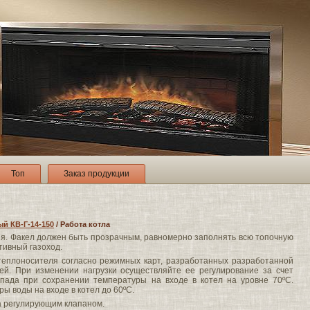
Топ
Заказ продукции
й КВ-Г-14-150
/ Работа котла
ния. Факел должен быть прозрачным, равномерно заполнять всю топочную
ктивный газоход.
теплоносителя согласно режимных карт, разработанных разработанной
ей. При изменении нагрузки осуществляйте ее регулирование за счет
пада при сохранении температуры на входе в котел на уровне 70ºС.
ы воды на входе в котел до 60ºС.
за регулирующим клапаном.