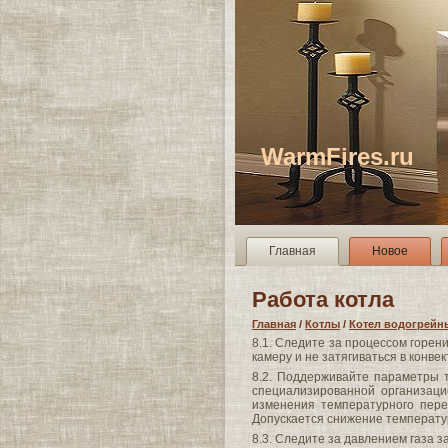
WarmFires.ru
Главная
Новое
Работа котла
Главная
/
Котлы
/
Котел водогрейны
8.1. Следите за процессом горе
камеру и не затягиваться в конве
8.2. Поддерживайте параметры 
специализированной организаци
изменения температурного пере
Допускается снижение температур
8.3. Следите за давлением газа 