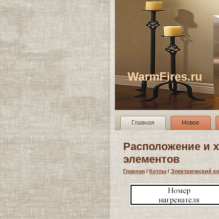
WarmFires.ru
Главная
Новое
Расположение и 
элементов
Главная
/
Котлы
/
Электрический ко