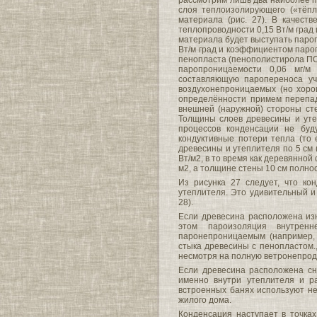
рассмотрим лишь два наиболее п
слоя теплоизолирующего («тёпл
материала (рис. 27). В качест
теплопроводности 0,15 Вт/м град
материала будет выступать паро
Вт/м град и коэффициентом паро
пенопласта (пенополистирола ПС
паропроницаемости 0,06 мг/м
составляющую паропереноса уч
воздухонепроницаемых (но хоро
определённости примем перепад
внешней (наружной) стороны сте
Толщины слоев древесины и уте
процессов конденсации не буд
кондуктивные потери тепла (то 
древесины и утеплителя по 5 см
Вт/м2, в то время как деревянной
м2, а толщине стены 10 см полнос
Из рисунка 27 следует, что ко
утеплителя. Это удивительный и
28).
Если древесина расположена изн
этом пароизоляция внутрен
паронепроницаемым (например, 
стыка древесины с пенопластом.
несмотря на полную ветронепрод
Если древесина расположена сн
именно внутри утеплителя и р
встроенных банях используют не
жилого дома.
Конденсация наступает в точках