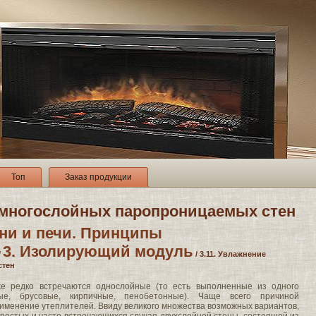
Топ
Заказ продукции
е многослойных паропроницаемых стен
ни и печи. Принципы
3. Изолирующий модуль
/
/ 3.11. Увлажнение
стен
е редко встречаются однослойные (то есть выполненные из одного
ые, брусовые, кирпичные, пенобетонные). Чаще всего причиной
рименение утеплителей. Ввиду великого множества возможных вариантов,