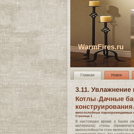
WarmFires.ru
Главная
Новое
3.11. Увлажнени
Котлы
Дачные ба
/
конструирования
многослойных паропроницаемых 
Страница 1
В настоящее время в банях уж
материала) стены (бревенчат
многослойности стен является п