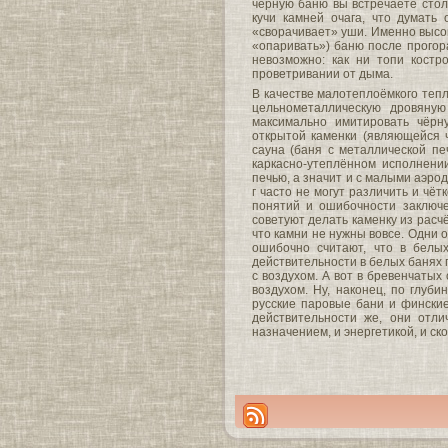
чёрную баню вы встречаете стол
кучи камней очага, что думать 
«сворачивает» уши. Именно высок
«опаривать») баню после прогор
невозможно: как ни топи костр
проветривании от дыма.
В качестве малотеплоёмкого тепл
цельнометаллическую дровяную
максимально имитировать чёрн
открытой каменки (являющейся ч
сауна (баня с металлической пе
каркасно-утеплённом исполнени
печью, а значит и с малыми аэро
г часто не могут различить и чёт
понятий и ошибочности заключе
советуют делать каменку из расчёт
что камни не нужны вовсе. Одни 
ошибочно считают, что в белы
действительности в белых банях 
с воздухом. А вот в бревенчаты
воздухом. Ну, наконец, по глуб
русские паровые бани и финские
действительности же, они отли
назначением, и энергетикой, и ско