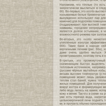
отопительного узла в целом, то ф
Напомним, что тёплые (то есть
энергетически мыслиться в сле
66). Во-первых, это особо высок
называемые белые бревенчатые (р
вынужденно используют пар для 
каменки) для подогрева помещени
(поддерживают при высокой темп
хаммамы, городские непрерывно
является долгое остывание, в ч
влажностного) режима при залпо
Во-вторых, это особо низкоте
утеплённые изнутри эффективн
666). Такие бани в народе се
кирпичными печами (рис. 66а), 
даже очень удобно мыться. Х
проветриваниях, поэтому печь в 
В-третьих, это промежуточны
(начинающим быстро выделять 
тепловым источником, например,
(русские чёрные мытейные избы,
весьма высоких температур (у по
помещение может лишь увлажнят
тепляк стал баней, нужна тёпл
жилых помещений. Для получения
вокруг костра и формирующие мес
либо вода лилась на камни, исп
кожу и веник. Так что в схеме на 
уже есть горячая вода, нагрета
цельнокирпичной печи поднять т
ки, и прогреть обычно прохладно