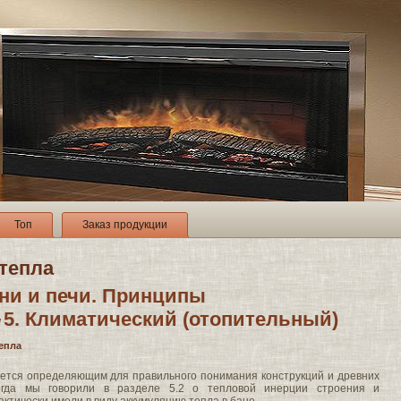
Топ
Заказ продукции
 тепла
ни и печи. Принципы
5. Климатический (отопительный)
/
тепла
ется определяющим для правильного понимания конструкций и древних
Когда мы говорили в разделе 5.2 о тепловой инерции строения и