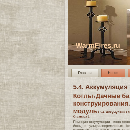
WarmFires.ru
Главная
Новое
5.4. Аккумуляция
Котлы
Дачные ба
/
конструирования
модуль
/ 5.4. Аккумуляция 
Страница 1
Принцип аккумуляции тепла явля
бань, и ультрасовременных. 