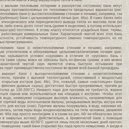
актически имели в виду аккумуляцию тепла в бане.
 с малыми тепловыми потерями в разогретом состоянии) бани могут
дующих противоположных по теплоёмкости предельных вариантах (рис.
отеплоёмкие бани (с высокотеплоёмкими стенами и печами), например, так
убленые) бани с цельнокирпичной печью (рис. 66а). В таких банях либо
эпизодического или периодического вывода тепла из массива печи (из
я, либо очень долго топят печь (днями и неделями), а потому используют
ературе) постоянно. К этому классу относятся усадебные бани, термы,
 работающие коммунальные бани. Характерной чертой всех этих бань
астности, устойчивость температурного (именно температурного, но не
вых проветриваниях.
плоёмкие бани (с низкотеплоёмкими стенами и печами), например,
ым утеплителем и обогреваемые цельнометаллическими печами (рис.
йчас называются условно «саунами» в отличие от «русских» бань с
хотя такие сауны вовсе не обязаны быть по-фински сухими, в них можно
арактерной чертой саун является очень быстрое остывание при
них горит преимущественно постоянно во время всей банной процедуры.
й вариант бани с высокотеплоёмкими стенами с низкотеплоёмким
тепло, причём с высокой теплоотдачей, сопоставимой с мощностью)
 открытым костром (рис. 66г). Это, пожалуй, самые «настоящие» бани
 финские дымные сауны), достаточно быстро прогреваемые, причём до
толка до 100-200°С). Никакого пара для прогрева не требуется, жаркое
ься паром или использоваться как «пещера с костром». Чтобы этот
ая вода, неминуемо создающая высокую влажность, неприемлемую для
 горячей воды использовали валуны, укладываемые внутрь костра или
то для костра (очаг). Горячие валуны погружались в воду, нагревая её,
арялась, затем пары воды конденсировались на теле человека, увлажняя
рис. 66а пар просто необходим, а в схеме на рис. 66г не обязателен (если
я в закрытых котлах). Действительно, в бревенчатой бане с помощью
емпературу выше 40-50°С удаётся лишь после нескольких дней протоп-
е помещение такой бани (парилки) без пара просто немыслимо. А входя в