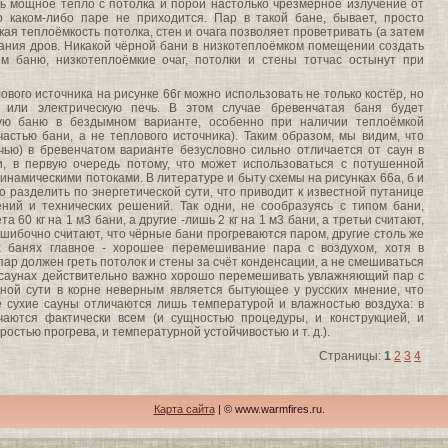
ь мощное тепло с потолка и порой настолько чрезмерное излучение от
о каком-либо паре не приходится. Пар в такой бане, бывает, просто
ая теплоёмкость потолка, стен и очага позволяет проветривать (а затем
ания дров. Никакой чёрной бани в низкотеплоёмком помещении создать
ом баню, низкотеплоёмкие очаг, потолки и стены тотчас остынут при
ового источника на рисунке 66г можно использовать не только костёр, но
 или электрическую печь. В этом случае бревенчатая баня будет
ую баню в бездымном варианте, особенно при наличии теплоёмкой
астью бани, а не теплового источника). Таким образом, мы видим, что
чью) в бревенчатом варианте безусловно сильно отличается от саун в
и, в первую очередь потому, что может использоваться с потушенной
динамическими потоками. В литературе и быту схемы на рисунках 66а, б и
ко разделить по энергетической сути, что приводит к известной путанице
ний и технических решений. Так одни, не сообразуясь с типом бани,
а 60 кг на 1 м3 бани, а другие -лишь 2 кг на 1 м3 бани, а третьи считают,
ошибочно считают, что чёрные бани прогреваются паром, другие столь же
х банях главное - хорошее перемешивание пара с воздухом, хотя в
пар должен греть потолок и стены за счёт конденсации, а не смешиваться
х саунах действительно важно хорошо перемешивать увлажняющий пар с
инной сути в корне неверным является бытующее у русских мнение, что
 сухие сауны отличаются лишь температурой и влажностью воздуха: в
чаются фактически всем (и сущностью процедуры, и конструкцией, и
ростью прогрева, и температурной устойчивостью и т. д.).
Страницы:
1
2
3
4
Карта сайта
| © www.warmfires.ru.