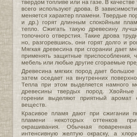
твердом топливе или на газе. В качестве
всего используют дрова. В зависимост
меняется характер пламени. Твердые по
и др.) горят длинным спокойным пла
тепло. Сжигать такую древесину луч
топочного отверстия. Такие дрова труд
но, разгоревшись, они горят долго и ро
Мягкая древесина при сгорании дает мн
применять защитные приспособления, 
мебель или любые другие сгораемые пре
Древесина мягких пород дает большое 
затем оседает на внутренних поверхн
Тепла при этом выделяется намного м
древесины твердых пород. Хвойные
горении выделяют приятный аромат 
веществ.
Красивое пламя дают при сжигании п
пламени некоторых оттенков пр
окрашивания. Обычная поваренная
интенсивную желтую окраску, а хло