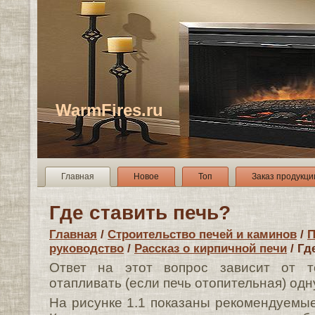
WarmFires.ru
Главная
Новое
Топ
Заказ продукци
Где ставить печь?
Главная
/
Строительство печей и каминов
/
П
руководство
/
Рассказ о кирпичной печи
/ Гд
Ответ на этот вопрос зависит от т
отапливать (если печь отопительная) одн
На рисунке 1.1 показаны рекомендуемы