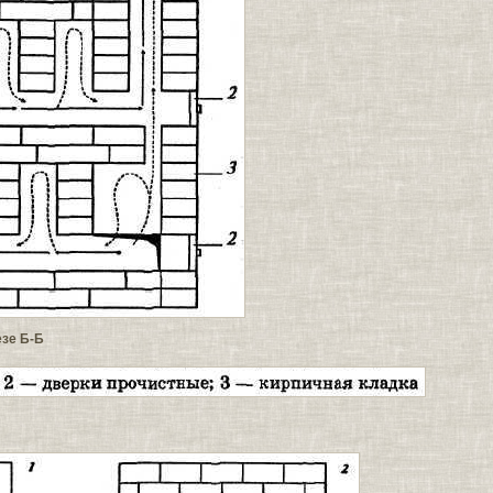
езе Б-Б