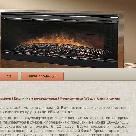
Топ
Заказ продукции
аминов
/
Кирпичные печи-каменки
/
Печь-каменка №3 для бани и сауны
/
таллической емкостью для камней. Емкость изготавливается из стального
тливается из чугуна на литейном заводе.
остью. Теплоаккумулирующая способность до 48 часов в теплое время
мя, температура в смежных помещениях: предбаннике, мойке 18—25 °С. В
С сохраняется в течение 6—12 часов. Время сохранения высокой
терь помещения и количества пользователей баней. Время нагрева печи
ы до 90 С 6—8 часов. Выше 90 °С данная печь не нагревает парилку.