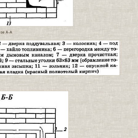
езе А-А