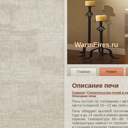
WarmFires.ru
Главная
Новое
Описание печи
Главная
/
Строительство печей и к
Описание печи
Печь состоит из топливника с ме
листа толщиной 10—12 мм, либо о
Печь обладает высокой теплоемк
года и до 24 часов в зимнее вре
парилке температура 60—90 °
температуры зависит от теплопо
и создание в парилке температур