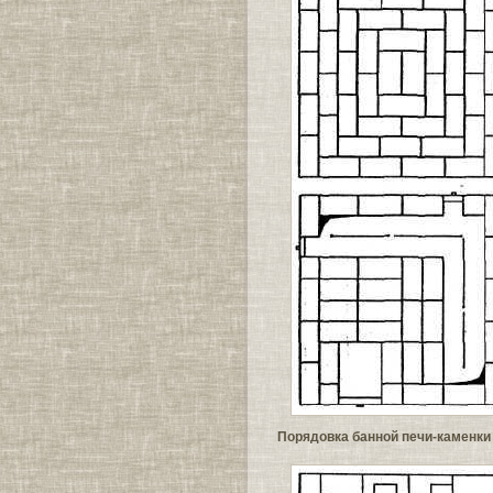
Порядовка банной печи-каменк