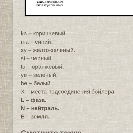
ka – коричневый.
ma – синий.
sy – желто-зеленый.
si – черный.
tu – оранжевый.
ye – зеленый.
be – белый.
X – места подсоединения бойлера
L – фаза.
N – нейтраль.
E – земля.