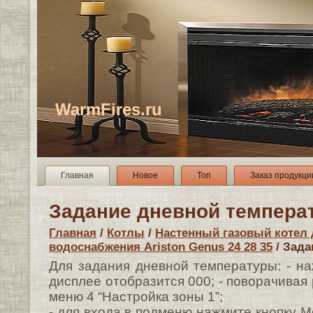
WarmFires.ru
Главная
Новое
Топ
Заказ продукци
Задание дневной темпера
Главная
/
Котлы
/
Настенный газовый котел 
водоснабжения Ariston Genus 24 28 35
/ Зада
Для задания дневной температуры: - на
дисплее отобразится 000; - поворачивая 
меню 4 “Настройка зоны 1”;
- для входа в подменю нажмите кнопку M