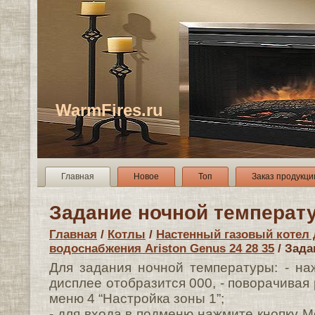
WarmFires.ru
Главная
Новое
Топ
Заказ продукци
Задание ночной температ
Главная
/
Котлы
/
Настенный газовый котел 
водоснабжения Ariston Genus 24 28 35
/ Зада
Для задания ночной температуры: - на
дисплее отобразится 000, - поворачивая 
меню 4 “Настройка зоны 1”;
- для входа в подменю нажмите кнопку M