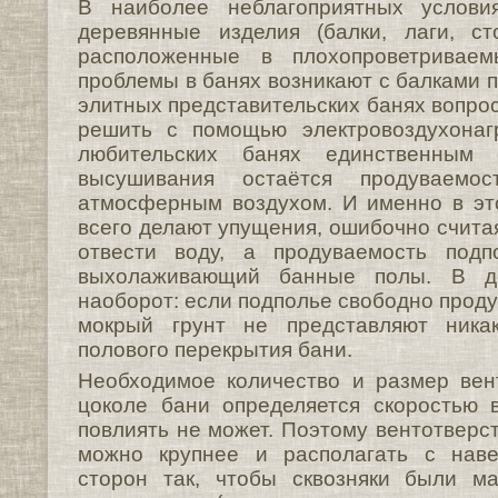
В наиболее неблагоприятных услови
деревянные изделия (балки, лаги, ст
расположенные в плохопроветриваем
проблемы в банях возникают с балками 
элитных представительских банях вопро
решить с помощью электровоздухонаг
любительских банях единственным 
высушивания остаётся продуваемо
атмосферным воздухом. И именно в эт
всего делают упущения, ошибочно считая,
отвести воду, а продуваемость подп
выхолаживающий банные полы. В де
наоборот: если подполье свободно продув
мокрый грунт не представляют никак
полового перекрытия бани.
Необходимое количество и размер вен
цоколе бани определяется скоростью 
повлиять не может. Поэтому вентотверс
можно крупнее и располагать с наве
сторон так, чтобы сквозняки были м