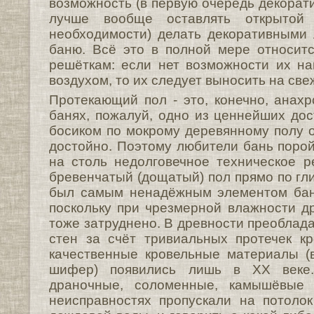
возможность (в первую очередь декорати
лучше вообще оставлять открытой 
необходимости) делать декоративными
баню. Всё это в полной мере относит
решёткам: если нет возможности их на
воздухом, то их следует выносить на све
Протекающий пол - это, конечно, анахр
банях, пожалуй, одно из ценнейших дос
босиком по мокрому деревянному полу о
достойно. Поэтому любители бань порой
на столь недолговечное техническое 
бревенчатый (дощатый) пол прямо по гл
был самым ненадёжным элементом бань
поскольку при чрезмерной влажности д
тоже затруднено. В древности преоблад
стен за счёт тривиальных протечек к
качественные кровельные материалы (
шифер) появились лишь в XX веке.
драночные, соломенные, камышёвые
неисправностях пропускали на потоло