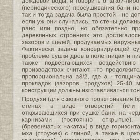
дождевой воды, и говорить о какой-либ
(периодического) просушивания бани не
так и тогда задача была простой - не до
если уж они случались, то стены должн
рано или поздно, но обязательно пр
деревянных строениях это достигалос
зазоров и щелей, продуваемых наружн
Фактически задача консервирующей су
проблеме сушки дров в поленницах и пи
также подвергающихся воздействию
производствах считают, что продолжит
пропорциональна а3/2, где а - толщи
прокладок (зазоров, продухов) 25-40
конструкции должны изготавливаться тон
Продухи (для сквозного проветривания б
стенах в виде отверстий (или з
открывающихся при сушке бани, на чер
карнизами (постоянно открытые)
(бревенчатых накатах) в виде горизонт
мха (стружек) с глиной, а также в цок