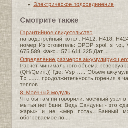
Электрическое подсоединение
Смотрите также
Гарантийное свидетельство
на водогрейный котел: H412, H418, H42
номер Изготовитель: OPOP spol. s r.o., V
675 589, Факс..: 571 611 225 Дат ...
Определение размеров аккумулирующего
Расчет минимального объема резервуара: 
(QH/Qмин.)) Где: Vsp ….. Объем аккуму
Tb ...…. продолжительность горения в 
теплов ...
8. Моечный модуль
Что бы там ни говорили, моечный узел в 
мытья нет бани. Ведь Сандуны - это «д
жары» и не «мир пота». Банный мо
обогреваемое по ...