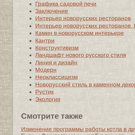
Графика садовой печи
Заключение
Интерьер новорусских ресторанов
Интерьер новорусских ресторанов.
Камин в новорусском интерьере
Кантри
Конструктивизм
Ландшафт нового русского стиля
Линия и дизайн
Модерн
Неоклассицизм
Новорусский стиль в каменном деко
Рустик
Экология
Смотрите также
Изменение программы работы котла в др