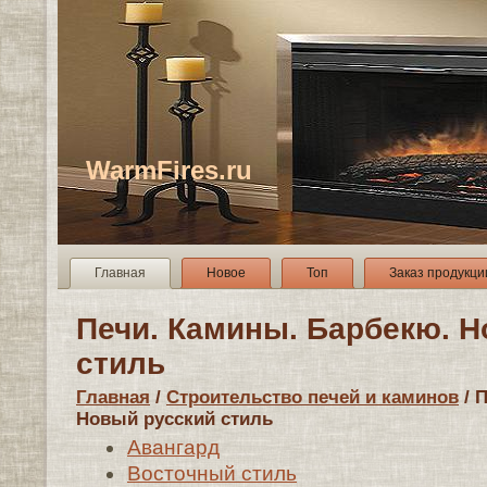
WarmFires.ru
Главная
Новое
Топ
Заказ продукци
Печи. Камины. Барбекю. Н
стиль
Главная
/
Строительство печей и каминов
/ 
Новый русский стиль
Авангард
Восточный стиль